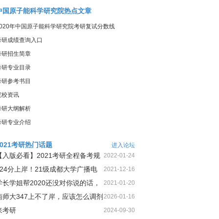
中国原子能科学研究院热点文章
2020年中国原子能科学研究院考研复试分数线
考研成绩查询入口
考研招生简章
考研专业目录
考研参考书目
院校资讯
考研大纲解析
考研专业介绍
2021考研热门话题
进入论坛
【入版必看】2021考研全程备考规
2022-01-24
划！
424分上岸！21级成都大学广播电
2021-12-16
视第1名三跨二战上岸经
学长学姐帮2020还没对你说的话，
2021-01-20
今天这就告诉你
南师大347上不了岸，应该怎么调剂
2026-01-16
来考研
2024-09-30