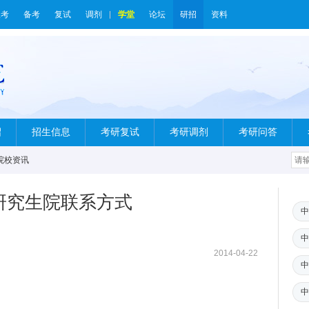
报考
备考
复试
调剂
学堂
论坛
研招
资料
绍
招生信息
考研复试
考研调剂
考研问答
院校资讯
研究生院联系方式
中
中
2014-04-22
中
中