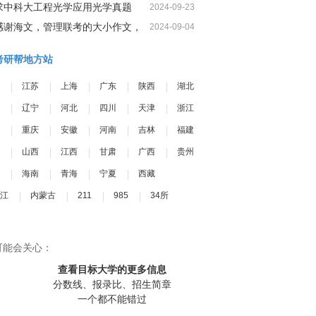
求中科大工程光学应用光学真题
2024-09-23
感谢海文，管理联考的大小作文，
2024-09-04
我一定可以很高分
考研帮地方站
江苏
上海
广东
陕西
湖北
辽宁
河北
四川
天津
浙江
重庆
安徽
河南
吉林
福建
山西
江西
甘肃
广西
贵州
海南
青海
宁夏
西藏
江
内蒙古
211
985
34所
可能会关心：
查看目标大学
的更多信息
分数线、报录比、招生简章
一个都不能错过