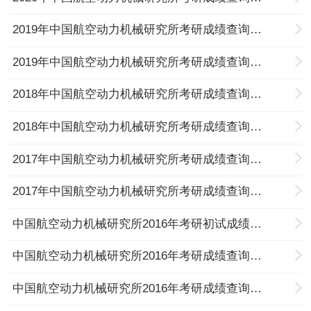
2019年中国航空动力机械研究所考研成绩查询入口
2019年中国航空动力机械研究所考研成绩查询时间
2018年中国航空动力机械研究所考研成绩查询入口
2018年中国航空动力机械研究所考研成绩查询时间
2017年中国航空动力机械研究所考研成绩查询时间
2017年中国航空动力机械研究所考研成绩查询入口
中国航空动力机械研究所2016年考研初试成绩查询入口及历年分数线
中国航空动力机械研究所2016年考研成绩查询时间
中国航空动力机械研究所2016年考研成绩查询入口