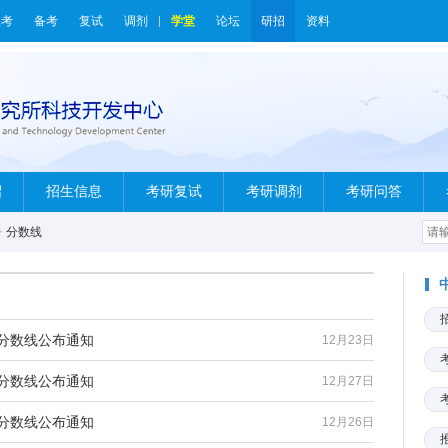
报考
备考
复试
调剂
学堂
论坛
研招
资料
绍
招生信息
考研复试
考研调剂
考研问答
>
分数线
试分数线公布通知
12月23日
试分数线公布通知
12月27日
试分数线公布通知
12月26日