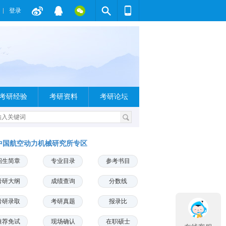
登录
考研经验
考研资料
考研论坛
中国航空动力机械研究所专区
招生简章
专业目录
参考书目
考研大纲
成绩查询
分数线
考研录取
考研真题
报录比
推荐免试
现场确认
在职硕士