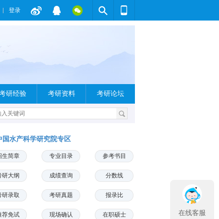
登录
考研经验
考研资料
考研论坛
中国水产科学研究院专区
招生简章
专业目录
参考书目
考研大纲
成绩查询
分数线
考研录取
考研真题
报录比
在线客服
推荐免试
现场确认
在职硕士