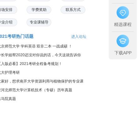
考场安排
学费奖助
联系方式
专业介绍
专业课辅导
精选课程
2021考研热门话题
进入论坛
北京师范大学 学科英语 双非二本 一战成硕 ！
下载APP
学长学姐帮2020还没对你说的话，今天这就告诉你
【入版必看】2021考研全程备考规划！
北大护理考研
大家好，想求南开大学资源利用与植物保护的专业课
料...
求河北师范大学计算机技术（专硕）历年真题
出马院真题