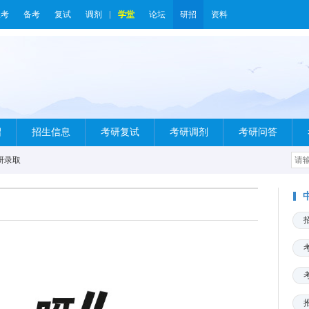
报考
备考
复试
调剂
学堂
论坛
研招
资料
绍
招生信息
考研复试
考研调剂
考研问答
研录取