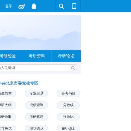
登录
考研经验
考研资料
考研论坛
中共北京市委党校专区
招生简章
专业目录
参考书目
考研大纲
成绩查询
分数线
考研录取
考研真题
报录比
推荐免试
现场确认
在职硕士