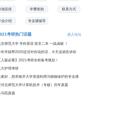
考场安排
学费奖助
联系方式
专业介绍
专业课辅导
2021考研热门话题
进入论坛
北京师范大学 学科英语 双非二本 一战成硕 ！
学长学姐帮2020还没对你说的话，今天这就告诉你
【入版必看】2021考研全程备考规划！
北大护理考研
大家好，想求南开大学资源利用与植物保护的专业课
料...
求河北师范大学计算机技术（专硕）历年真题
出马院真题