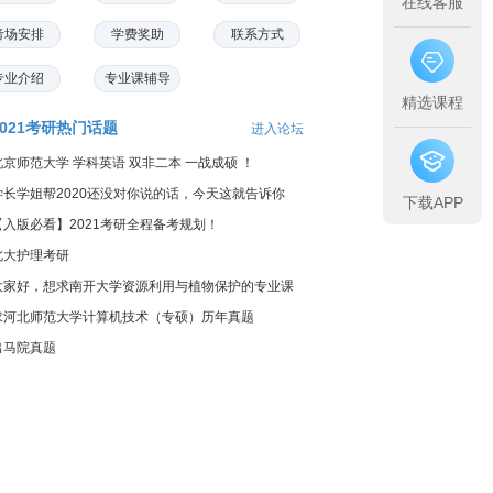
在线客服
考场安排
学费奖助
联系方式
专业介绍
专业课辅导
精选课程
2021考研热门话题
进入论坛
北京师范大学 学科英语 双非二本 一战成硕 ！
学长学姐帮2020还没对你说的话，今天这就告诉你
下载APP
【入版必看】2021考研全程备考规划！
北大护理考研
大家好，想求南开大学资源利用与植物保护的专业课
料...
求河北师范大学计算机技术（专硕）历年真题
出马院真题