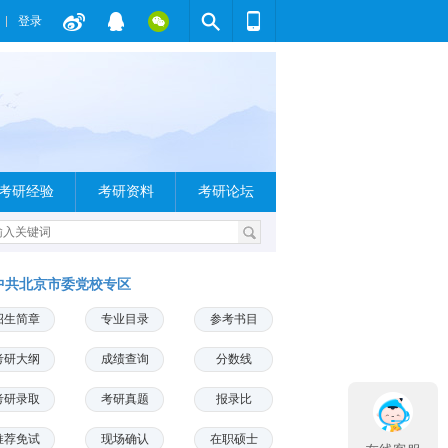
登录
考研经验
考研资料
考研论坛
中共北京市委党校专区
招生简章
专业目录
参考书目
考研大纲
成绩查询
分数线
考研录取
考研真题
报录比
推荐免试
现场确认
在职硕士