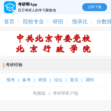
考研帮App
立即下载
百万考研人的学习聚集地
首页
院校专业
研招
报录比
分数
考研经验
报考
备考
研招
论坛
复试
调剂
|
|
|
|
|
|
电脑版
考研帮客户端
|