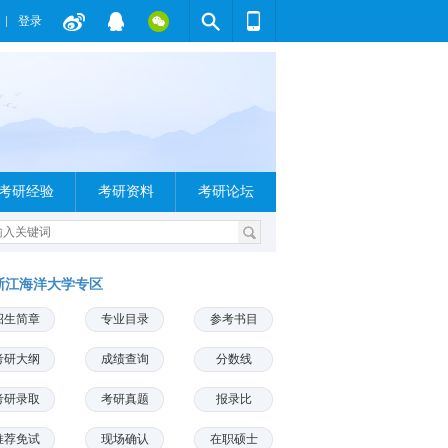
登录
考研经验
考研资料
考研论坛
浙江海洋大学专区
招生简章
专业目录
参考书目
考研大纲
成绩查询
分数线
考研录取
考研真题
报录比
推荐免试
现场确认
在职硕士