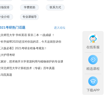
考场安排
学费奖助
联系方式
专业介绍
专业课辅导
2021考研热门话题
进入论坛
北京师范大学 学科英语 双非二本 一战成硕 ！
学长学姐帮2020还没对你说的话，今天这就告诉你
在线客服
【入版必看】2021考研全程备考规划！
北大护理考研
大家好，想求南开大学资源利用与植物保护的专业课
料...
求河北师范大学计算机技术（专硕）历年真题
精选课程
出马院真题
下载APP