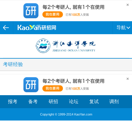
导航
考研经验
报考
备考
研招
论坛
复试
调剂
Copyright © 1999-2014 KaoYan.com