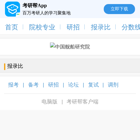
考研帮App
立即下载
百万考研人的学习聚集地
首页
院校专业
研招
报录比
分数
报录比
报考
备考
研招
论坛
复试
调剂
|
|
|
|
|
|
电脑版
考研帮客户端
|