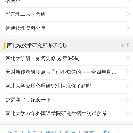
求解答
华东理工大学考研
普通物理资料分享
更多
西北核技术研究所
考研论坛
河北大学研一如何先修呢 第3-5周
天财新传考研聊点宝子们不知道的——全四年真题规律+择校优势
河北大学应用心理研究生情况你了解吗
17周年了，纪念一下
河北大学27年外国语学院研究生招生初试参考书目调整
报考
备考
研招
论坛
复试
调剂
|
|
|
|
|
|