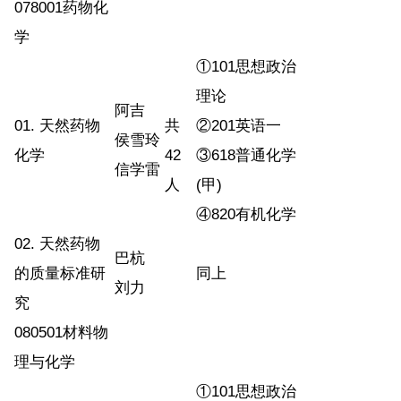
078001药物化
学
①101思想政治
理论
阿吉
01. 天然药物
共
②201英语一
侯雪玲
化学
42
③618普通化学
信学雷
人
(甲)
④820有机化学
02. 天然药物
巴杭
的质量标准研
同上
刘力
究
080501材料物
理与化学
①101思想政治