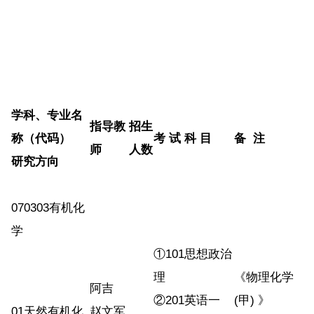
学科、专业名
指导教
招生
称（代码）
考 试 科 目
备 注
师
人数
研究方向
070303有机化
学
①101思想政治
理
《物理化学
阿吉
②201英语一
(甲) 》
01天然有机化
赵文军