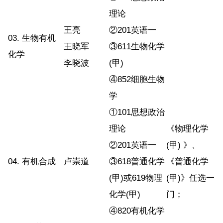
理论
王亮
②201英语一
03. 生物有机
王晓军
③611生物化学
化学
李晓波
(甲)
④852细胞生物
学
①101思想政治
理论
《物理化学
②201英语一
(甲) 》、
04. 有机合成
卢崇道
③618普通化学
《普通化学
(甲)或619物理
(甲)》任选一
化学(甲)
门；
④820有机化学