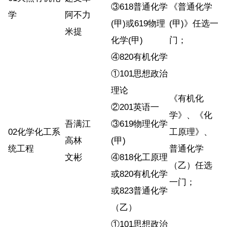
③618普通化学
《普通化学
学
阿不力
(甲)或619物理
(甲)》任选一
米提
化学(甲)
门；
④820有机化学
①101思想政治
理论
《有机化
②201英语一
学》、《化
吾满江
③619物理化学
02化学化工系
工原理》、
高林
(甲)
统工程
普通化学
文彬
④818化工原理
（乙）任选
或820有机化学
一门；
或823普通化学
（乙）
①101思想政治