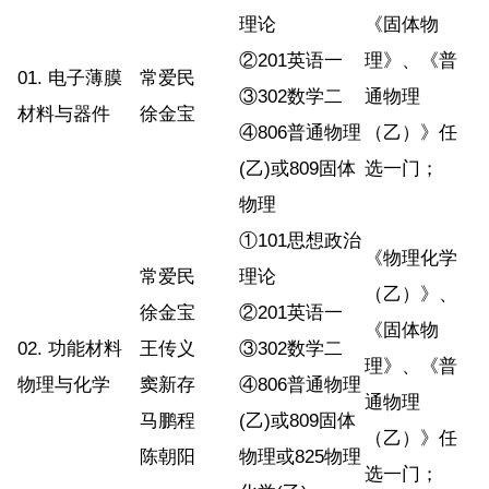
理论
《固体物
②201英语一
理》、《普
01. 电子薄膜
常爱民
③302数学二
通物理
材料与器件
徐金宝
④806普通物理
（乙）》任
(乙)或809固体
选一门；
物理
①101思想政治
《物理化学
常爱民
理论
（乙）》、
徐金宝
②201英语一
《固体物
02. 功能材料
王传义
③302数学二
理》、《普
物理与化学
窦新存
④806普通物理
通物理
马鹏程
(乙)或809固体
（乙）》任
陈朝阳
物理或825物理
选一门；