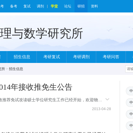
报考
备考
复试
调剂
学堂
论坛
研招
资料
绍
招生信息
考研复试
考研调剂
考研问答
究所
>
招生信息
014年接收推免生公告
中
收推荐免试攻读硕士学位研究生工作已经开始，欢迎物
中
2013-04-28
中
中