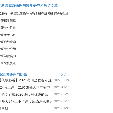
中科院武汉物理与数学研究所热点文章
2020年中科院武汉物理与数学研究所考研复试分数线
考研招生简章
考研专业目录
考研参考书目
考研成绩查询
考研专业介绍
考研学费奖助
考研院校资讯
2021考研热门话题
进入论坛
【入版必看】2021考研全程备考规
2022-01-24
划！
424分上岸！21级成都大学广播电
2021-12-16
视第1名三跨二战上岸经
学长学姐帮2020还没对你说的话，
2021-01-20
今天这就告诉你
南师大347上不了岸，应该怎么调剂
2026-01-16
来考研
2024-09-30