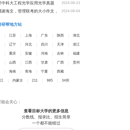
求中科大工程光学应用光学真题
2024-09-23
感谢海文，管理联考的大小作文，
2024-09-04
我一定可以很高分
考研帮地方站
江苏
上海
广东
陕西
湖北
辽宁
河北
四川
天津
浙江
重庆
安徽
河南
吉林
福建
山西
江西
甘肃
广西
贵州
海南
青海
宁夏
西藏
江
内蒙古
211
985
34所
可能会关心：
查看目标大学
的更多信息
分数线、报录比、招生简章
一个都不能错过