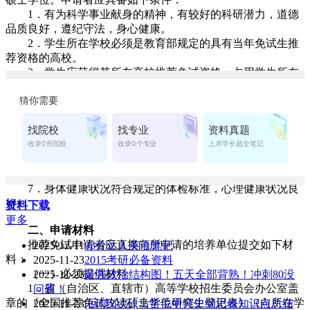
1．有为科学事业献身的精神，有较好的科研潜力，道德
品质良好，遵纪守法，身心健康。
2．学生所在学校必须是教育部规定的具有当年免试生推
荐资格的高校。
3．学生应获得其所在高校推荐免试资格，占用学生所在
高校推荐免试生名额。
4．申请人在大学本科阶段学习成绩优异，在学期间无重
修科目或补考记录。在校期间没有受过纪律处分。
5．须通过大学英语（论坛）四级考试，具有较强的外语
听、说、读、写应用能力。
6．具有较强的独立调查研究、综合分析问题、解决问题
能力。
7．身体健康状况符合规定的体检标准，心理健康状况良
好。
资料下载
更多
二、申请材料
推荐免试申请者应直接向所申请的培养单位提交如下材
2025-12-11
93分达人英语笔记
料：
2025-11-23
2015考研必备资料
（一）必须提供材料
2025-11-23
最强政治结构图！五天全部背熟！冲刺80没
1．省（自治区、直辖市）高等学校招生委员会办公室盖
问题！
章的《全国推荐免试攻读硕士学位研究生登记表》（向所在学
2025-11-23
[回馈论坛] 马哲毛中特史纲思修知识点总结