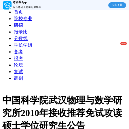
考研帮App
立即下载
百万考研人的学习聚集地
首页
院校专业
研招
报录比
分数线
学长学姐
备考
报考
论坛
复试
调剂
中国科学院武汉物理与数学研
究所2010年接收推荐免试攻读
硕士学位研究生公告