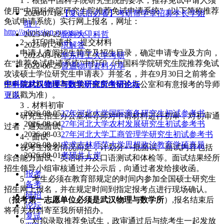
1．根据中国科学院研究生院的要求，推荐免试申请人须
使用“中国科学院研究生院推荐免试申请系统”（以下简称推荐
2020-07-18
【复试后必看】考研帮学堂招募学长学姐
免试申请系统）实行网上报名，网址：
啦！
http://admission.gucas.ac.cn
。
2025-06-22
北科大，科哲
2．打印申请书、提交材料
2025-01-29
求解答
申请人查阅招生简章及招生目录，确定申请专业及方向，
2023-03-16
华东理工大学考研
在“推荐免试申请系统”中打印《中国科学院研究生院推荐免试
2022-08-25
普通物理资料分享
攻读硕士学位研究生申请表》并签名，并在9月30日之前将全
部申请材料直接寄到我所研究生招生办公室和有意报考的导师
中科院武汉物理与数学研究所
考研论坛
（以戳为准）。
更多
3．材料初审
2026-08-05
27年河北大学国际商务研究生初试参考书
研究生招生办公室和导师对申请材料进行初审，对初审通
2026-08-04
27年河北大学农村发展研究生初试参考书
过者，通知面试。
2026-08-03
27年河北大学工商管理学研究生初试参考书
4．面试
2026-08-01
求求吉林师范大学思想政治教育学硕真题
视考生报名情况而定，计划分++批面试。面试内容包括
2026-08-01
考研共上岸
综合能力面试、英语听力及口语测试和体检等。面试结果经所
招生领导小组审核通过并公示后，向通过者发给接收函。
|
报考
5．考生必须在教育部规定的时间内参加全国硕士研究生
|
备考
招生网上报名，并在规定时间到指定报考点进行现场确认。
|
研招
（
报考第一志愿单位必须是武汉物理与数学所
）,报名结束后
|
论坛
将有关材料寄至我所研招办。
|
复试
6．对拟录取推荐免试生，政审通过后与统考生一起发放