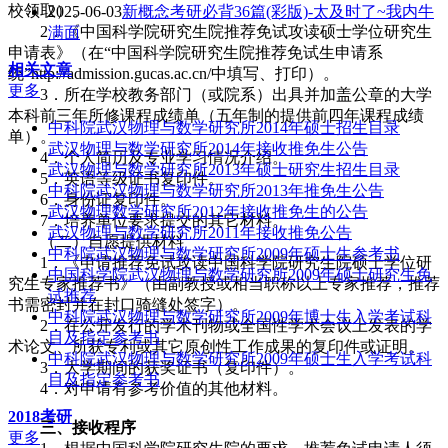
校领取）。
2025-06-03
新概念考研必背36篇(彩版)-太及时了~我内牛
2．《中国科学院研究生院推荐免试攻读硕士学位研究生
满面
申请表》（在“中国科学院研究生院推荐免试生申请系
相关文章
统”http://admission.gucas.ac.cn/中填写、打印）。
更多
3．所在学校教务部门（或院系）出具并加盖公章的大学
本科前三年所修课程成绩单（五年制的提供前四年课程成绩
中科院武汉物理与数学研究所2014年硕士招生目录
单）。
武汉物理与数学研究所2014年接收推免生公告
4．个人简历及专业学习情况介绍。
武汉物理与数学研究所2013年硕士研究生招生目录
5．英语等级证书复印件。
中科院武汉物理与数学研究所2013年推免生公告
6．身份证复印件。
武汉物理数学研究所2012年接收推免生的公告
7．培养单位要求提交的其它材料。
武汉物理与数学研究所2011年接收推免公告
（二）自愿提供材料
中科院武汉物理与数学研究所2009年硕士生参考书
1．《申请推荐免试攻读中国科学院研究生院硕士学位研
中国科学院武汉物理与数学研究所2009年硕士研究生免
究生专家推荐书》（由副教授或相当职称以上专家推荐，推荐
试推荐
书需密封并在封口骑缝处签字）。
中科院武汉物理与数学研究所2009年博士生入学考试科
2．在公开发行的学术刊物或全国性学术会议上发表的学
目及指定参考书
术论文、所获专利或其它原创性工作成果的复印件或证明。
中科院武汉物理与数学研究所2009年硕士生入学考试科
3．大学期间的获奖证书（复印件）。
目及指定参考书
4．对申请有参考价值的其他材料。
2018考研
三、接收程序
更多