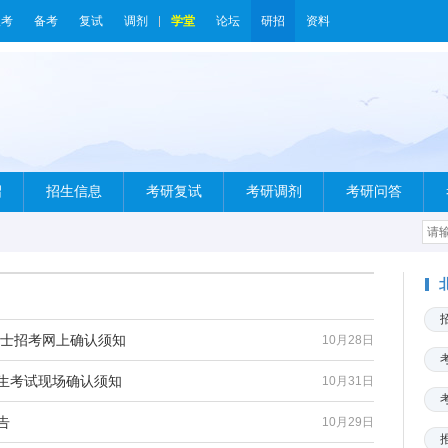
报考
备考
复试
调剂
学堂
论坛
研招
资料
绍
招生信息
考研复试
考研调剂
考研问答
国硕士招考网上确认须知
10月28日
招生考试现场确认须知
10月31日
告
10月29日