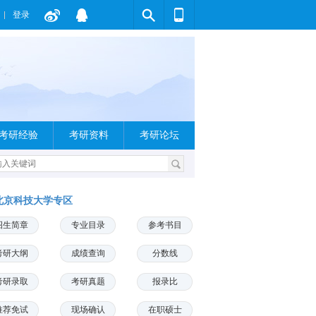
登录
考研经验
考研资料
考研论坛
北京科技大学专区
招生简章
专业目录
参考书目
考研大纲
成绩查询
分数线
考研录取
考研真题
报录比
推荐免试
现场确认
在职硕士