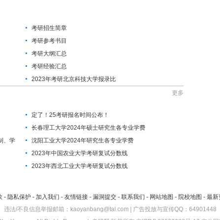
考研招生简章
考研参考书目
考研大纲汇总
考研经验汇总
2023年考研北京科技大学报录比
更多
定了！25考研报名时间公布！
长春理工大学2024年硕士研究生各专业学费
制、学
沈阳工业大学2024年研究生各专业学费
2023年中国农业大学考研复试分数线
2023年西北工业大学考研复试分数线
款
-
隐私保护
-
加入我们
-
友情链接
-
漏洞提交
-
联系我们
-
网站地图
-
院校地图
-
最新
违法/不良信息举报邮箱：kaoyanbang@tal.com | 广告投放与宣传QQ：64901448