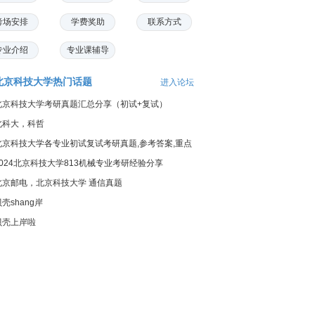
考场安排
学费奖助
联系方式
专业介绍
专业课辅导
北京科技大学热门话题
进入论坛
北京科技大学考研真题汇总分享（初试+复试）
北科大，科哲
北京科技大学各专业初试复试考研真题,参考答案,重点
范围
2024北京科技大学813机械专业考研经验分享
北京邮电，北京科技大学 通信真题
壳shang岸
贝壳上岸啦