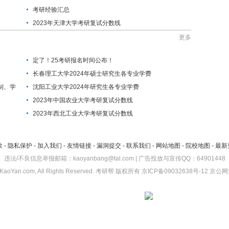
考研经验汇总
2023年天津大学考研复试分数线
更多
定了！25考研报名时间公布！
长春理工大学2024年硕士研究生各专业学费
制、学
沈阳工业大学2024年研究生各专业学费
2023年中国农业大学考研复试分数线
2023年西北工业大学考研复试分数线
款
-
隐私保护
-
加入我们
-
友情链接
-
漏洞提交
-
联系我们
-
网站地图
-
院校地图
-
最新
违法/不良信息举报邮箱：kaoyanbang@tal.com | 广告投放与宣传QQ：64901448
KaoYan.com, All Rights Reserved.
考研帮
版权所有
京ICP备09032638号-12
京公网安