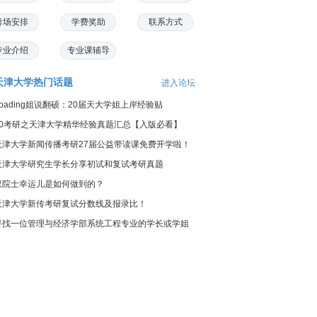
考场安排
学费奖助
联系方式
专业介绍
专业课辅导
天津大学热门话题
进入论坛
Loading姐说翻硕：20届天大学姐上岸经验贴
20考研之天津大学精华经验真题汇总【入版必看】
天津大学新闻传播考研27届公益带读课免费开学啦！
天津大学研究生学长分享初试和复试考研真题
双院士幸运儿是如何做到的？
天津大学新传考研复试分数线及报录比！
寻找一位管理与经济学部系统工程专业的学长或学姐