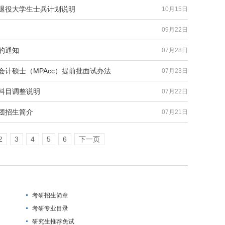
试退役大学生士兵计划说明
10月15日
09月22日
的通知
07月28日
会计硕士（MPAcc）提前批面试办法
07月23日
生科目调整说明
07月22日
师团招生简介
07月21日
2
3
4
5
6
下一页
考研招生简章
考研专业目录
研究生推荐免试