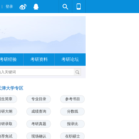
登录
考研经验
考研资料
考研论坛
天津大学专区
招生简章
专业目录
参考书目
考研大纲
成绩查询
分数线
考研录取
考研真题
报录比
推荐免试
现场确认
在职硕士