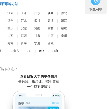
考研帮地方站
下载APP
江苏
上海
广东
陕西
湖北
辽宁
河北
四川
天津
浙江
重庆
安徽
河南
吉林
福建
山西
江西
甘肃
广西
贵州
海南
青海
宁夏
西藏
江
内蒙古
211
985
34所
可能会关心：
查看目标大学
的更多信息
分数线、报录比、招生简章
一个都不能错过