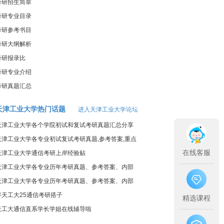
考研招生简章
考研专业目录
考研参考书目
考研大纲解析
考研报录比
考研专业介绍
考研真题汇总
天津工业大学热门话题
进入天津工业大学论坛
天津工业大学各个学院初试和复试考研真题汇总分享
天津工业大学各专业初试复试考研真题,参考答案,重点
在线客服
范围
天津工业大学通信考研上岸经验贴
天津工业大学各专业历年考研真题、参考答案、内部
笔记
天津工业大学各专业历年考研真题、参考答案、内部
笔记
寻天工大25通信考研搭子
精选课程
天工大通信直系学长学姐在线辅导啦