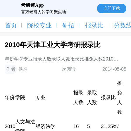
考研帮App
立即下载
百万考研人的学习聚集地
首页
院校专业
研招
报录比
分数
2010年天津工业大学考研报录比
年份学院专业报录人数录取人数报录比推免人数2010人
文与法学院经济法学16531.25%/2010纺织学部纺织工
作者
佚名
次阅读
2014-05-05
程922628.26%/2010人文与法学院思想政治教育
13753.85%/2010
推
报录
录取
免
年份
学院
专业
报录比
人数
人数
人
数
人文与法
2010
经济法学
16
5
31.25%
/