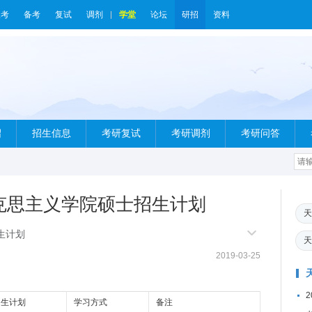
报考
备考
复试
调剂
学堂
论坛
研招
资料
绍
招生信息
考研复试
考研调剂
考研问答
马克思主义学院硕士招生计划
天
生计划
天
2019-03-25
招生计划
学习方式
备注