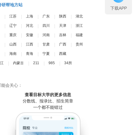
考研帮地方站
下载APP
江苏
上海
广东
陕西
湖北
辽宁
河北
四川
天津
浙江
重庆
安徽
河南
吉林
福建
山西
江西
甘肃
广西
贵州
海南
青海
宁夏
西藏
江
内蒙古
211
985
34所
可能会关心：
查看目标大学
的更多信息
分数线、报录比、招生简章
一个都不能错过