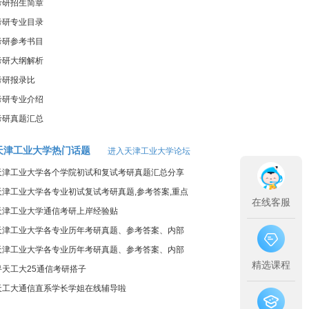
考研招生简章
考研专业目录
考研参考书目
考研大纲解析
考研报录比
考研专业介绍
考研真题汇总
天津工业大学热门话题
进入天津工业大学论坛
天津工业大学各个学院初试和复试考研真题汇总分享
天津工业大学各专业初试复试考研真题,参考答案,重点
在线客服
范围
天津工业大学通信考研上岸经验贴
天津工业大学各专业历年考研真题、参考答案、内部
笔记
天津工业大学各专业历年考研真题、参考答案、内部
精选课程
笔记
寻天工大25通信考研搭子
天工大通信直系学长学姐在线辅导啦