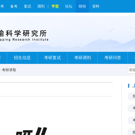
报考
备考
复试
调剂
学堂
论坛
研招
资料
绍
招生信息
考研复试
考研调剂
考研问答
>
考研录取