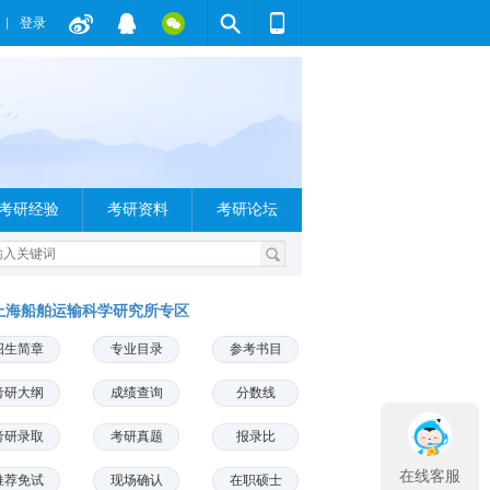
登录
考研经验
考研资料
考研论坛
上海船舶运输科学研究所专区
招生简章
专业目录
参考书目
考研大纲
成绩查询
分数线
考研录取
考研真题
报录比
在线客服
推荐免试
现场确认
在职硕士