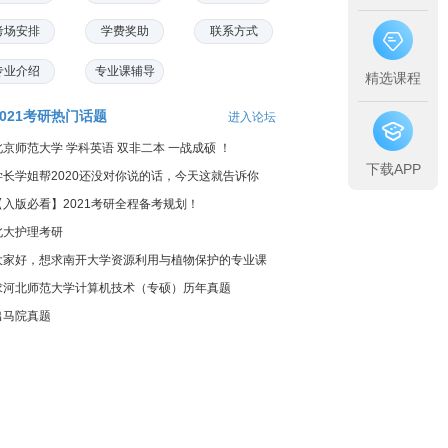
考场安排
学费奖助
联系方式
专业介绍
专业课辅导
精选课程
2021考研热门话题
进入论坛
北京师范大学 学科英语 双非二本 一战成硕 ！
下载APP
学长学姐帮2020还没对你说的话，今天这就告诉你
【入版必看】2021考研全程备考规划！
北大护理考研
大家好，想求南开大学资源利用与植物保护的专业课
料...
求河北师范大学计算机技术（专硕）历年真题
出马院真题