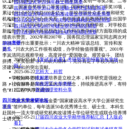
以上科技成果奖约400项，其中国家技术发明一等奖2项、二等
四川农业大学2014年硕士招生简章
奖2项，国家自然科学二等奖1项，国家科技进步二等奖10项，
四川农业大学2012年攻读硕士研究生招生简章
累计创社会经济效益600多亿元。学校与国外众多名校和研究
四川农业大学2008在职攻读硕士研究生招生简章
机构建立了交流与合作关系，每年派遣多批教师和学生出国学
四川农业大学2007年在职风景园林硕士招生简章
习深造。江泽民同志1991年和2002年两次视察学校，对学校在
四川农业大学2007年硕士研究生招生简章
新的形势下积极开展思想政治工作和在教学科研方面取得的成
四川农业大学2006年硕士研究生招生简章
绩表示赞赏。2002年和2007年，国务院总理温家宝同志两次对
2018考研
学校工作作出重要批示：“‘川农大精神’应该总结、宣传和发
更多
扬”，“川农大的工作很有成绩，办学经验值得重视”。2001年
李岚清同志视察学校，高度评价“爱国敬业、艰苦奋斗、团结
2020-07-18
【复试后必看】考研帮学堂招募学长学姐
拼搏、求实创新”的“川农大精神”，充分肯定了学校为地方经
啦！
济建设做出的突出贡献。
2025-06-22
北科大，科哲
2025-01-29
求解答
学校始终坚持人才培养是立校之本，科学研究是强校之
2023-03-16
华东理工大学考研
路，社会服务是兴校之策的办学理念，持续推进高水平，有特
2022-08-25
普通物理资料分享
色“211工程”大学的建设。
四川农业大学
考研论坛
我校系国家留学基金委“国家建设高水平大学公派研究生
更多
项目”签约单位，每年选派50名优秀博士生、硕士生、本科生
赴国外一流大学或研究机构攻读博士学位研究生或联合培养博
2021-05-21
17届四川农业大学精华推荐帖汇总【入版必
士研究生。
看】