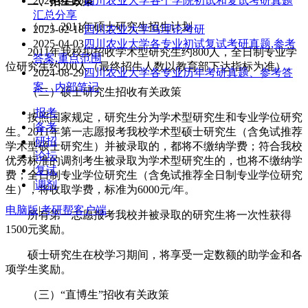
2026-02-25
四川农业大学各个学院初试和复试考研真题
二、招生政策
汇总分享
（一）2011年硕士研究生招生计划
2025-02-18
四川农业大学马理论考研
2025-04-03
四川农业大学各专业初试复试考研真题,参考
2011年我校拟招收学术型研究生约800人，全日制专业学
答案,重点范围
位研究生约200人（最终招生人数以教育部下达指标为准）。
2024-08-29
四川农业大学各专业历年考研真题、参考答
案、内部笔记
（二）硕士研究生招收有关政策
|
报考
按照国家规定，研究生分为学术型研究生和专业学位研究
|
备考
生。2011年第一志愿报考我校学术型硕士研究生（含免试推荐
|
研招
学术型硕士研究生）并被录取的，都将不缴纳学费；符合我校
|
论坛
优秀标准的调剂考生被录取为学术型研究生的，也将不缴纳学
|
复试
费；全日制专业学位研究生（含免试推荐全日制专业学位研究
|
调剂
生），将收取学费，标准为6000元/年。
电脑版
|
考研帮客户端
所有第一志愿报考我校并被录取的研究生将一次性获得
1500元奖励。
硕士研究生在校学习期间，将享受一定数额的助学金和各
项学生奖励。
（三）“直博生”招收有关政策