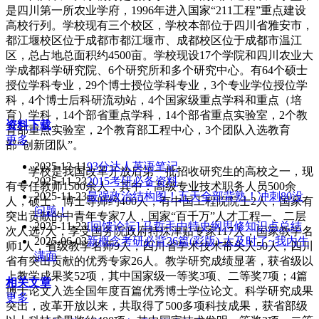
是四川第一所农业学府，1996年进入国家“211工程”重点建设
高校行列。学校现有三个校区，学校本部位于四川省雅安市，
都江堰校区位于成都市都江堰市、成都校区位于成都市温江
区，总占地总面积约4500亩。学校现设17个学院和四川农业大
学成都科学研究院、6个研究所和多个研究中心。有64个硕士
授位学科专业，29个博士授位学科专业，3个专业学位授位学
科，4个博士后科研流动站，4个国家级重点学科和重点（培
育）学科，14个部省重点学科，14个部省重点实验室，2个教
资料下载
育部重点实验室，2个教育部工程中心，3个团队入选教育
更多
部“创新团队”。
2025-12-11
93分达人英语笔记
学校是我国改革开放后第一批招收研究生的高校之一，现
2025-11-23
2015考研必备资料
有专任教师1500余人，其中：高级专业技术职务人员500余
2025-11-23
最强政治结构图！五天全部背熟！冲刺80没
人，硕士、博士导师约400人，有中国工程院院士2人，国家有
问题！
突出贡献的中青年专家7人，国家“百千万”人才工程一、二层
2025-11-23
[回馈论坛] 马哲毛中特史纲思修知识点总结
次人选7人，享受国务院政府特殊津贴专家117人，国家教学名
2025-06-03
新概念考研必背36篇(彩版)-太及时了~我内牛
师1人，省级教学名师9人，四川省学术技术带头人50人，四川
满面
省有突出贡献的优秀专家26人。教学研究成绩显著，获省级以
上教学成果奖52项，其中国家级一等奖3项、二等奖7项；4篇
相关文章
博士论文入选全国年度百篇优秀博士学位论文。科学研究成果
更多
突出，改革开放以来，共取得了500多项科技成果，获省部级