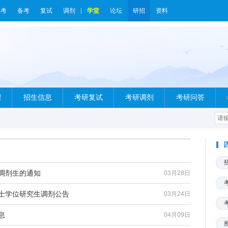
报考
备考
复试
调剂
学堂
论坛
研招
资料
绍
招生信息
考研复试
考研调剂
考研问答
受调剂生的通知
03月28日
硕士学位研究生调剂公告
03月24日
息
04月09日