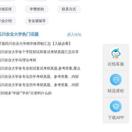
考场安排
学费奖助
联系方式
专业介绍
专业课辅导
四川农业大学热门话题
进入论坛
17届四川农业大学精华推荐帖汇总【入版必看】
四川农业大学各个学院初试和复试考研真题汇总分享
四川农业大学马理论考研
在线客服
四川农业大学各专业初试复试考研真题,参考答案,重点
范围
四川农业大学各专业历年考研真题、参考答案、内部
笔记
四川农业大学各专业历年考研真题、参考答案、内部
精选课程
笔记
看到很多“学姐”“学长”出资料什么的
下载APP