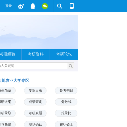
登录
考研经验
考研资料
考研论坛
四川农业大学专区
招生简章
专业目录
参考书目
考研大纲
成绩查询
分数线
考研录取
考研真题
报录比
推荐免试
现场确认
在职硕士