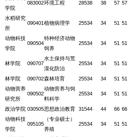
083002
环境工程
285
38
38
57
57
学院
水稻研究
090401
植物病理学
255
34
34
51
51
所
动物科技
特种经济动物
090504
255
34
34
51
51
学院
饲养
水土保持与荒
林学院
090707
255
34
34
51
51
漠化防治
林学院
090702
森林培育
255
34
34
51
51
动物营养
动物营养与饲
090502
255
34
34
51
51
研究所
料科学
政治学院
030505
思想政治教育
315
44
44
66
66
动物科技
（专业硕士）
095105
255
34
34
51
51
学院
养殖