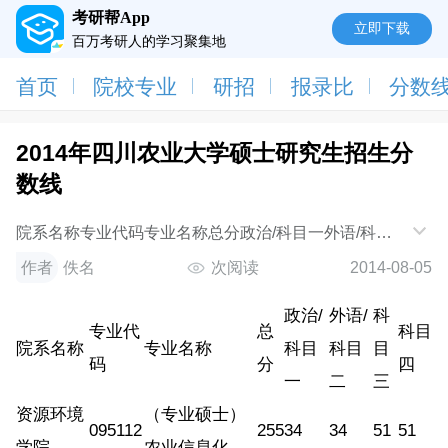
考研帮App
立即下载
百万考研人的学习聚集地
首页
院校专业
研招
报录比
分数
2014年四川农业大学硕士研究生招生分
数线
院系名称专业代码专业名称总分政治/科目一外语/科目
二科目三科目四资源环境学院095112（专业硕士）农业
作者
佚名
次阅读
2014-08-05
信息化25534345151林学院090706园林植物与观赏园
政治/
外语/
科
专业代
总
科目
院系名称
专业名称
科目
科目
目
码
分
四
一
二
三
资源环境
（专业硕士）
095112
255
34
34
51
51
学院
农业信息化