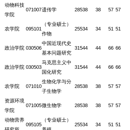
动物科技
071007
遗传学
285
38
38
57
57
学院
（专业硕士）
农学院
095101
255
34
34
51
51
作物
中国近现代史
政治学院
030506
315
44
44
66
66
基本问题研究
马克思主义中
政治学院
030503
315
44
44
66
66
国化研究
生物化学与分
农学院
071010
285
38
38
57
57
子生物学
资源环境
071005
微生物学
285
38
38
57
57
学院
动物营养
（专业硕士）
095105
255
34
34
51
51
研究所
养殖