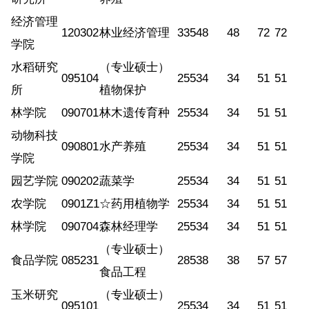
经济管理
120302
林业经济管理
335
48
48
72
72
学院
水稻研究
（专业硕士）
095104
255
34
34
51
51
所
植物保护
林学院
090701
林木遗传育种
255
34
34
51
51
动物科技
090801
水产养殖
255
34
34
51
51
学院
园艺学院
090202
蔬菜学
255
34
34
51
51
农学院
0901Z1
☆药用植物学
255
34
34
51
51
林学院
090704
森林经理学
255
34
34
51
51
（专业硕士）
食品学院
085231
285
38
38
57
57
食品工程
玉米研究
（专业硕士）
095101
255
34
34
51
51