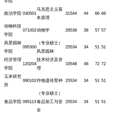
学院
马克思主义基
政治学院
030501
315
44
44
66
66
本原理
动物科技
071002
动物学
285
38
38
57
57
学院
风景园林
（专业硕士）
095300
255
34
34
51
51
学院
风景园林
经济管理
技术经济及管
120204
335
48
48
72
72
学院
理
玉米研究
090102
作物遗传育种
255
34
34
51
51
所
（专业硕士）
食品学院
095113
食品加工与安
255
34
34
51
51
全