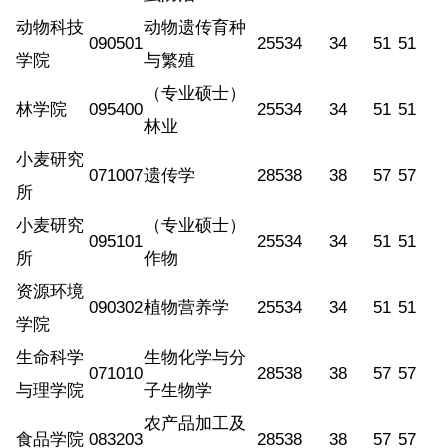
动物科技
动物遗传育种
090501
255
34
34
51
51
学院
与繁殖
（专业硕士）
林学院
095400
255
34
34
51
51
林业
小麦研究
071007
遗传学
285
38
38
57
57
所
小麦研究
（专业硕士）
095101
255
34
34
51
51
所
作物
资源环境
090302
植物营养学
255
34
34
51
51
学院
生命科学
生物化学与分
071010
285
38
38
57
57
与理学院
子生物学
农产品加工及
食品学院
083203
285
38
38
57
57