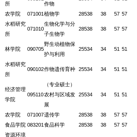
所
作物
农学院
071001
植物学
285
38
38
57
57
水稻研究
生物化学与分
071010
285
38
38
57
57
所
子生物学
野生动植物保
林学院
090705
255
34
34
51
51
护与利用
水稻研究
090102
作物遗传育种
255
34
34
51
51
所
（专业硕士）
经济管理
095110
农村与区域发
255
34
34
51
51
学院
展
农学院
071007
遗传学
285
38
38
57
57
食品学院
083201
食品科学
285
38
38
57
57
资源环境