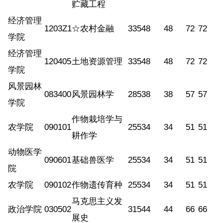
贮藏工程
经济管理
1203Z1
☆农村金融
335
48
48
72
72
学院
经济管理
120405
土地资源管理
335
48
48
72
72
学院
风景园林
083400
风景园林学
285
38
38
57
57
学院
作物栽培学与
农学院
090101
255
34
34
51
51
耕作学
动物医学
090601
基础兽医学
255
34
34
51
51
院
农学院
090102
作物遗传育种
255
34
34
51
51
马克思主义发
政治学院
030502
315
44
44
66
66
展史