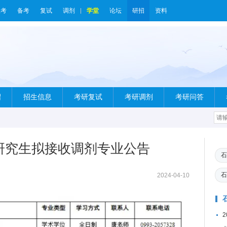
报考
备考
复试
调剂
学堂
论坛
研招
资料
绍
招生信息
考研复试
考研调剂
考研问答
士研究生拟接收调剂专业公告
石
石
2024-04-10