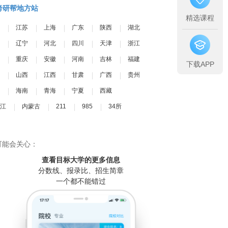
考研帮地方站
精选课程
江苏
上海
广东
陕西
湖北
辽宁
河北
四川
天津
浙江
重庆
安徽
河南
吉林
福建
下载APP
山西
江西
甘肃
广西
贵州
海南
青海
宁夏
西藏
江
内蒙古
211
985
34所
可能会关心：
查看目标大学
的更多信息
分数线、报录比、招生简章
一个都不能错过