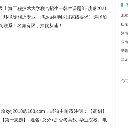
海工程技术大学联合招生—韩生课题组-诚邀2021
北京
、环境等相近专业，满足a类地区国家线要求）选择加
山东
询联系！名额有限，择优从速！
湖南
云南
新疆
黑龙
你
tj2018@163.com，邮箱主题请注明：【调剂】
或【第一志愿】+姓名+总分+是否考高数+毕业院校。电