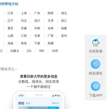
考研帮地方站
江苏
上海
广东
陕西
湖北
辽宁
河北
四川
天津
浙江
重庆
安徽
河南
吉林
福建
山西
江西
甘肃
广西
贵州
海南
青海
宁夏
西藏
江
内蒙古
211
985
34所
在线客服
可能会关心：
精选课程
查看目标大学
的更多信息
分数线、报录比、招生简章
一个都不能错过
下载APP