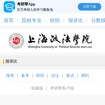
考研帮App
立即下载
百万考研人的学习聚集地
首页
院校专业
研招
报录比
分数
报录比
报考
备考
研招
论坛
复试
调剂
|
|
|
|
|
|
电脑版
考研帮客户端
|