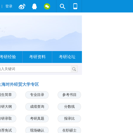
登录
考研经验
考研资料
考研论坛
上海对外经贸大学专区
招生简章
专业目录
参考书目
考研大纲
成绩查询
分数线
考研录取
考研真题
报录比
推荐免试
现场确认
在职硕士