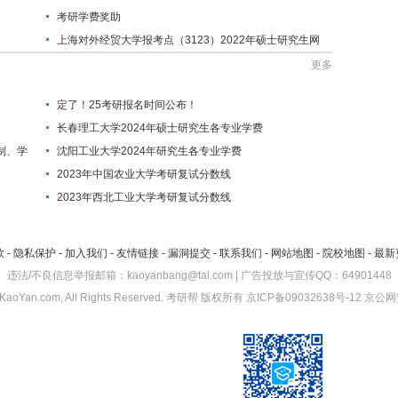
考研学费奖助
上海对外经贸大学报考点（3123）2022年硕士研究生网
上确认公告
更多
定了！25考研报名时间公布！
长春理工大学2024年硕士研究生各专业学费
制、学
沈阳工业大学2024年研究生各专业学费
2023年中国农业大学考研复试分数线
2023年西北工业大学考研复试分数线
款
-
隐私保护
-
加入我们
-
友情链接
-
漏洞提交
-
联系我们
-
网站地图
-
院校地图
-
最新
违法/不良信息举报邮箱：kaoyanbang@tal.com | 广告投放与宣传QQ：64901448
KaoYan.com, All Rights Reserved.
考研帮
版权所有
京ICP备09032638号-12
京公网安