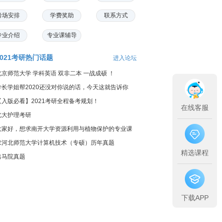
考场安排
学费奖助
联系方式
专业介绍
专业课辅导
2021考研热门话题
进入论坛
北京师范大学 学科英语 双非二本 一战成硕 ！
学长学姐帮2020还没对你说的话，今天这就告诉你
【入版必看】2021考研全程备考规划！
在线客服
北大护理考研
大家好，想求南开大学资源利用与植物保护的专业课
料...
求河北师范大学计算机技术（专硕）历年真题
精选课程
出马院真题
下载APP