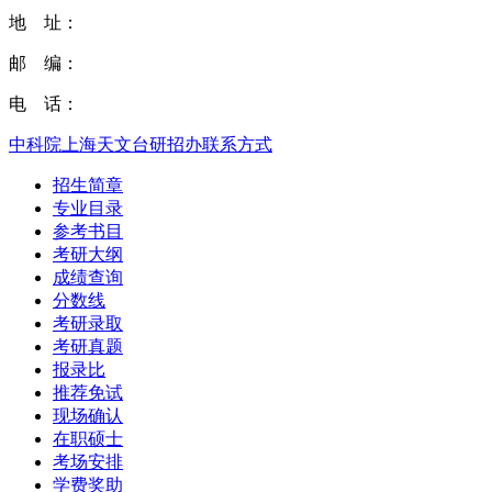
地 址：
邮 编：
电 话：
中科院上海天文台研招办联系方式
招生简章
专业目录
参考书目
考研大纲
成绩查询
分数线
考研录取
考研真题
报录比
推荐免试
现场确认
在职硕士
考场安排
学费奖助