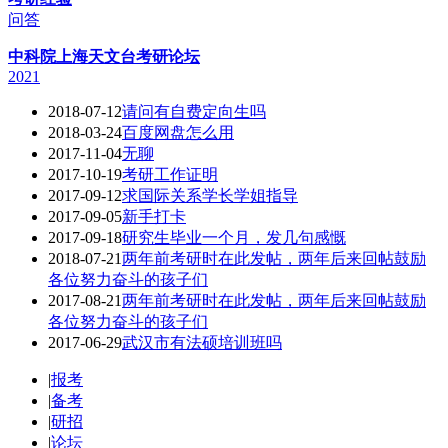
问答
中科院上海天文台考研论坛
2021
2018-07-12
请问有自费定向生吗
2018-03-24
百度网盘怎么用
2017-11-04
无聊
2017-10-19
考研工作证明
2017-09-12
求国际关系学长学姐指导
2017-09-05
新手打卡
2017-09-18
研究生毕业一个月，发几句感慨
2018-07-21
两年前考研时在此发帖，两年后来回帖鼓励
各位努力奋斗的孩子们
2017-08-21
两年前考研时在此发帖，两年后来回帖鼓励
各位努力奋斗的孩子们
2017-06-29
武汉市有法硕培训班吗
|
报考
|
备考
|
研招
|
论坛