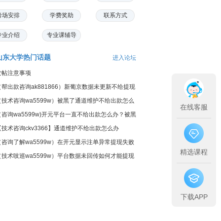
考场安排
学费奖助
联系方式
专业介绍
专业课辅导
山东大学热门话题
进入论坛
发帖注意事项
（帮出款咨询ak881866）新葡京数据未更新不给提现
怎么
（技术咨询wa5599w）被黑了通道维护不给出款怎么
在线客服
办呢
（咨询wa5599w)开元平台一直不给出款怎么办？被黑
了？
【技术咨询ckv3366】通道维护不给出款怎么办
（咨询了解wa5599w）在开元显示注单异常提现失败
精选课程
平台不给
（技术吱巡wa5599w）平台数据未回传如何才能提现
到账
下载APP