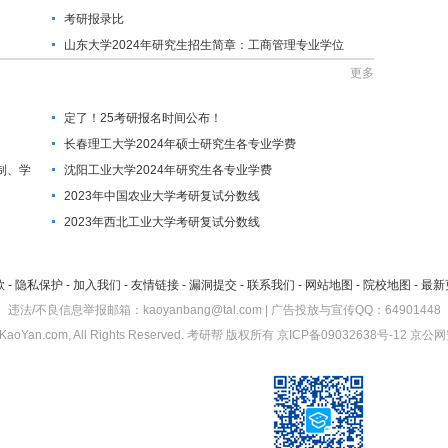
考研报录比
山东大学2024年研究生招生简章：工商管理专业学位
(MBA方向)
更多
定了！25考研报名时间公布！
长春理工大学2024年硕士研究生各专业学费
制、学
沈阳工业大学2024年研究生各专业学费
2023年中国农业大学考研复试分数线
2023年西北工业大学考研复试分数线
款
-
隐私保护
-
加入我们
-
友情链接
-
漏洞提交
-
联系我们
-
网站地图
-
院校地图
-
最新
违法/不良信息举报邮箱：kaoyanbang@tal.com | 广告投放与宣传QQ：64901448
KaoYan.com, All Rights Reserved.
考研帮
版权所有
京ICP备09032638号-12
京公网安