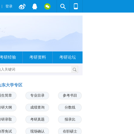
登录
考研经验
考研资料
考研论坛
山东大学专区
招生简章
专业目录
参考书目
考研大纲
成绩查询
分数线
考研录取
考研真题
报录比
推荐免试
现场确认
在职硕士