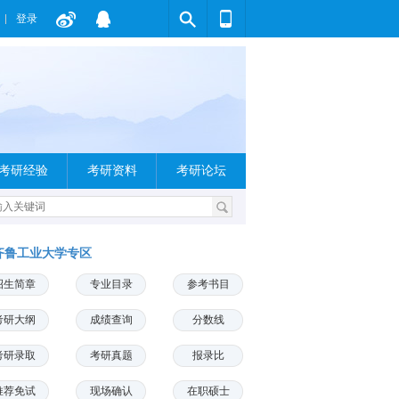
登录
考研经验
考研资料
考研论坛
齐鲁工业大学专区
招生简章
专业目录
参考书目
考研大纲
成绩查询
分数线
考研录取
考研真题
报录比
推荐免试
现场确认
在职硕士