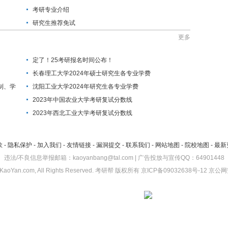
考研专业介绍
研究生推荐免试
更多
定了！25考研报名时间公布！
长春理工大学2024年硕士研究生各专业学费
制、学
沈阳工业大学2024年研究生各专业学费
2023年中国农业大学考研复试分数线
2023年西北工业大学考研复试分数线
款
-
隐私保护
-
加入我们
-
友情链接
-
漏洞提交
-
联系我们
-
网站地图
-
院校地图
-
最新
违法/不良信息举报邮箱：kaoyanbang@tal.com | 广告投放与宣传QQ：64901448
KaoYan.com, All Rights Reserved.
考研帮
版权所有
京ICP备09032638号-12
京公网安