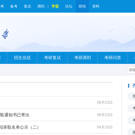
报考
备考
复试
调剂
学堂
论坛
研招
资料
绍
招生信息
考研复试
考研调剂
考研问答
08月23日
录取通知书已寄出
06月23日
生拟录取名单公示（二）
04月10日