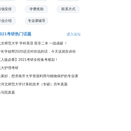
考场安排
学费奖助
联系方式
专业介绍
专业课辅导
2021考研热门话题
进入论坛
北京师范大学 学科英语 双非二本 一战成硕 ！
学长学姐帮2020还没对你说的话，今天这就告诉你
【入版必看】2021考研全程备考规划！
北大护理考研
大家好，想求南开大学资源利用与植物保护的专业课
料...
求河北师范大学计算机技术（专硕）历年真题
出马院真题