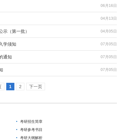
06月16日
04月13日
单公示（第一批）
04月05日
入学须知
07月05日
的通知
07月05日
知
07月05日
页
1
2
下一页
考研招生简章
考研参考书目
考研大纲解析