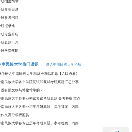
考研招生简章
考研专业目录
考研参考书目
考研报录比
考研专业介绍
考研真题汇总
考研学费奖助
中南民族大学热门话题
进入中南民族大学论坛
18考研之中南民族大学精华推荐帖汇总【入版必看】
中南民族大学各个学院初试和复试考研真题汇总分享
有没有报文物与博物馆学的？
中南民族大学各专业初试复试考研真题,参考答案,重点
范围
中南民族大学各专业历年考研真题、参考答案、内部
笔记
大作文高分模板鉴赏
中南民族大学各专业历年考研真题、参考答案、内部
笔记