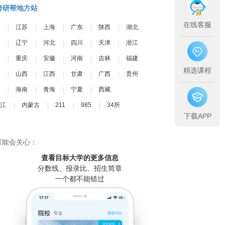
考研帮地方站
在线客服
江苏
上海
广东
陕西
湖北
辽宁
河北
四川
天津
浙江
重庆
安徽
河南
吉林
福建
精选课程
山西
江西
甘肃
广西
贵州
海南
青海
宁夏
西藏
江
内蒙古
211
985
34所
下载APP
可能会关心：
查看目标大学
的更多信息
分数线、报录比、招生简章
一个都不能错过