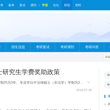
报考
备考
复试
调剂
学堂
论坛
研招
资料
绍
招生信息
考研复试
考研调剂
考研问答
硕士研究生学费奖助政策
中
学制均为3年。专业学位中法律硕士（非法学）学制为3
中
：所有录取考
2014-07-30