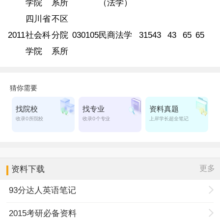
学院
系所
（法学）
四川省
不区
2011
社会科
分院
030105
民商法学
315
43
43
65
65
学院
系所
更多
资料下载
93分达人英语笔记
2015考研必备资料