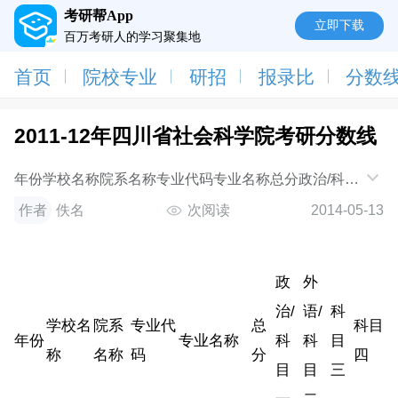
考研帮App
立即下载
百万考研人的学习聚集地
首页
院校专业
研招
报录比
分数
2011-12年四川省社会科学院考研分数线
年份学校名称院系名称专业代码专业名称总分政治/科目
一外语/科目二科目三科目四2012四川省社会科学院不
作者
佚名
次阅读
2014-05-13
区分院系所035101（专业硕士）法律（非法学
政
外
治/
语/
科
学校名
院系
专业代
总
科目
年份
专业名称
科
科
目
称
名称
码
分
四
目
目
三