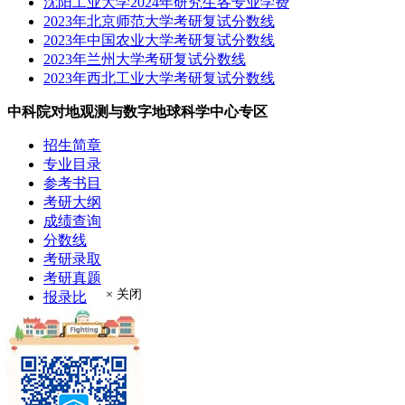
沈阳工业大学2024年研究生各专业学费
2023年北京师范大学考研复试分数线
2023年中国农业大学考研复试分数线
2023年兰州大学考研复试分数线
2023年西北工业大学考研复试分数线
中科院对地观测与数字地球科学中心专区
招生简章
专业目录
参考书目
考研大纲
成绩查询
分数线
考研录取
考研真题
× 关闭
报录比
推荐免试
现场确认
在职硕士
考场安排
学费奖助