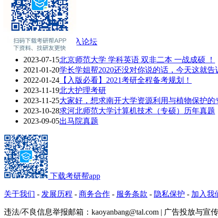
联系方式
专业介绍
专业课辅导
2021考研热门话题
进入论坛
2023-07-15
北京师范大学 学科英语 双非二本 一战成硕 ！
2021-01-20
学长学姐帮2020还没对你说的话，今天这就告
2022-01-24
【入版必看】2021考研全程备考规划！
2023-11-19
北大护理考研
2023-11-25
大家好，想求南开大学资源利用与植物保护的专业
2023-10-28
求河北师范大学计算机技术（专硕）历年真题
2023-09-05
出马院真题
下载考研帮app
关于我们
-
发展历程
-
商务合作
-
服务条款
-
隐私保护
-
加入我
违法/不良信息举报邮箱：kaoyanbang@tal.com | 广告投放与宣传Q