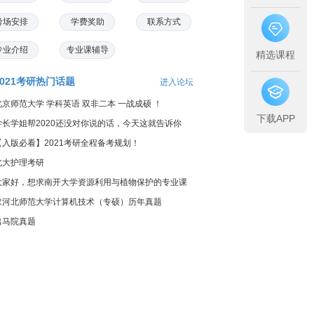
考场安排
学费奖助
联系方式
专业介绍
专业课辅导
精选课程
2021考研热门话题
进入论坛
北京师范大学 学科英语 双非二本 一战成硕 ！
下载APP
学长学姐帮2020还没对你说的话，今天这就告诉你
【入版必看】2021考研全程备考规划！
北大护理考研
大家好，想求南开大学资源利用与植物保护的专业课
料...
求河北师范大学计算机技术（专硕）历年真题
出马院真题