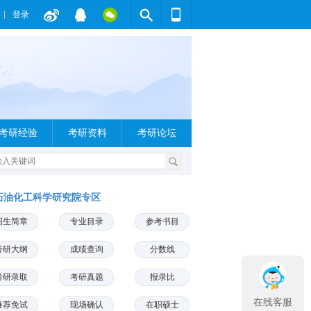
登录
考研经验
考研资料
考研论坛
石油化工科学研究院专区
招生简章
专业目录
参考书目
考研大纲
成绩查询
分数线
考研录取
考研真题
报录比
在线客服
推荐免试
现场确认
在职硕士