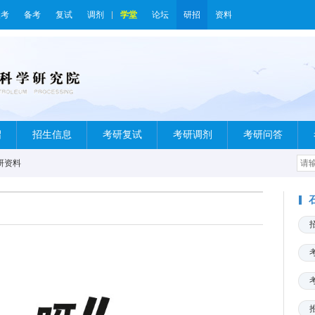
报考
备考
复试
调剂
学堂
论坛
研招
资料
绍
招生信息
考研复试
考研调剂
考研问答
研资料