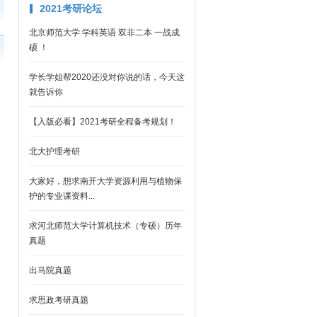
2021考研论坛
北京师范大学 学科英语 双非二本 一战成
硕 ！
学长学姐帮2020还没对你说的话，今天这
就告诉你
【入版必看】2021考研全程备考规划！
北大护理考研
大家好，想求南开大学资源利用与植物保
护的专业课资料...
求河北师范大学计算机技术（专硕）历年
真题
出马院真题
求思政考研真题