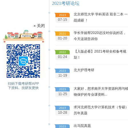
2021考研论坛
北京师范大学 学科英语 双非二本 一
2023
07-15
战成硕 ！
× 关闭
学长学姐帮2020还没对你说的话，
2021
01-20
今天这就告诉你
【入版必看】2021考研全程备考规
2022
01-24
划！
北大护理考研
2023
11-19
大家好，想求南开大学资源利用与
2023
11-25
物保护的专业课资料...
求河北师范大学计算机技术（专硕
2023
10-28
历年真题
出马院真题
2023