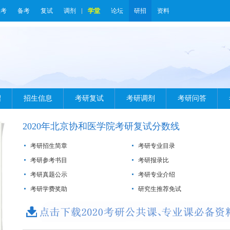
报考
备考
复试
调剂
学堂
论坛
研招
资料
绍
招生信息
考研复试
考研调剂
考研问答
2020年北京协和医学院考研复试分数线
考研招生简章
考研专业目录
考研参考书目
考研报录比
考研真题公示
考研专业介绍
考研学费奖助
研究生推荐免试