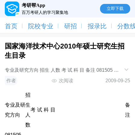
考研帮App
立即下载
百万考研人的学习聚集地
首页
院校专业
研招
报录比
分数
国家海洋技术中心2010年硕士研究生招
生目录
专业及研究方向 招生 人数 考 试 科 目 备注 081505 港
口、海岸及近海工程 01海洋遥感技术 02 海洋观测技术
作者
次阅读
2009-09-25
03
招
专业及研
生
备
考 试 科 目
究方向
人
注
数
081505