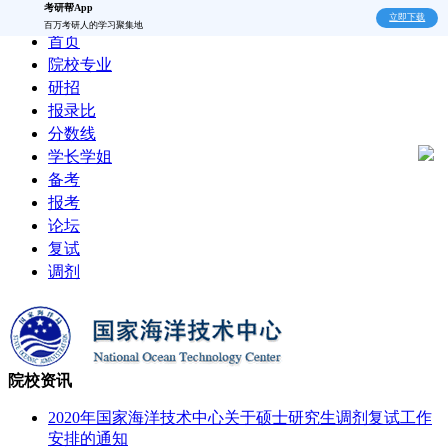
考研帮App
立即下载
百万考研人的学习聚集地
首页
院校专业
研招
报录比
分数线
学长学姐
备考
报考
论坛
复试
调剂
院校资讯
2020年国家海洋技术中心关于硕士研究生调剂复试工作
安排的通知