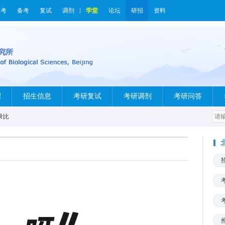
报考
备考
复试
调剂
学堂
论坛
研招
资料
绍
招生信息
考研复试
考研调剂
考研问答
录比