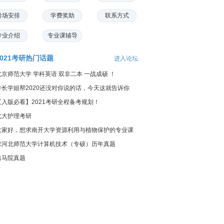
考场安排
学费奖助
联系方式
专业介绍
专业课辅导
2021考研热门话题
进入论坛
北京师范大学 学科英语 双非二本 一战成硕 ！
学长学姐帮2020还没对你说的话，今天这就告诉你
【入版必看】2021考研全程备考规划！
北大护理考研
大家好，想求南开大学资源利用与植物保护的专业课
料...
求河北师范大学计算机技术（专硕）历年真题
出马院真题