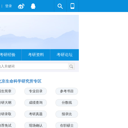
登录
考研经验
考研资料
考研论坛
北京生命科学研究所专区
招生简章
专业目录
参考书目
考研大纲
成绩查询
分数线
考研录取
考研真题
报录比
推荐免试
现场确认
在职硕士