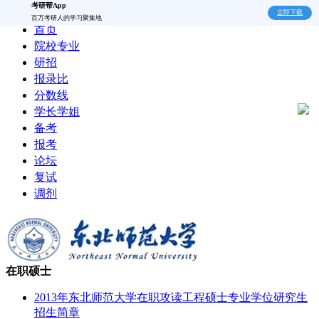
考研帮App
立即下载
百万考研人的学习聚集地
首页
院校专业
研招
报录比
分数线
学长学姐
备考
报考
论坛
复试
调剂
在职硕士
2013年东北师范大学在职攻读工程硕士专业学位研究生
招生简章