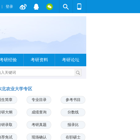
登录
考研经验
考研资料
考研论坛
东北农业大学专区
招生简章
专业目录
参考书目
考研大纲
成绩查询
分数线
考研录取
考研真题
报录比
推荐免试
现场确认
在职硕士