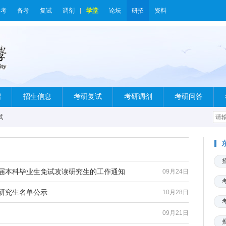
报考
备考
复试
调剂
学堂
论坛
研招
资料
绍
招生信息
考研复试
考研调剂
考研问答
试
应届本科毕业生免试攻读研究生的工作通知
09月24日
士研究生名单公示
10月28日
09月21日