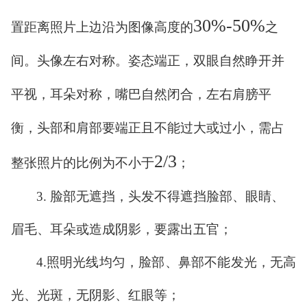
30%-50%
置距离照片上边沿为图像高度的
之
间。头像左右对称。姿态端正，双眼自然睁开并
平视，耳朵对称，嘴巴自然闭合，左右肩膀平
衡，头部和肩部要端正且不能过大或过小，需占
2/3
整张照片的比例为不小于
；
3.
脸部无遮挡，
头发不得遮挡脸部、眼睛、
眉毛、耳朵或造成阴影，要露出五官；
4.
照明光线均匀，脸部、鼻部不能发光，无高
光、光斑，无阴影、红眼等；