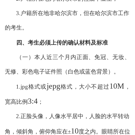
3.
户籍所在地非哈尔滨市，但在哈尔滨市工作
的考生。
四、考生必须上传的确认材料及标准
（一）
本人近三个月内正面、免冠、无妆、
无修、彩色电子证件照（白色或蓝色背景）。
jepg
10M
1.jpg
格式或
格式，大小不超过
，
3:4
宽高比例
；
2.
正脸头像，人像水平居中，人脸的水平转动
10
角，倾斜角，俯仰角应在±
度之内。
眼睛所在位