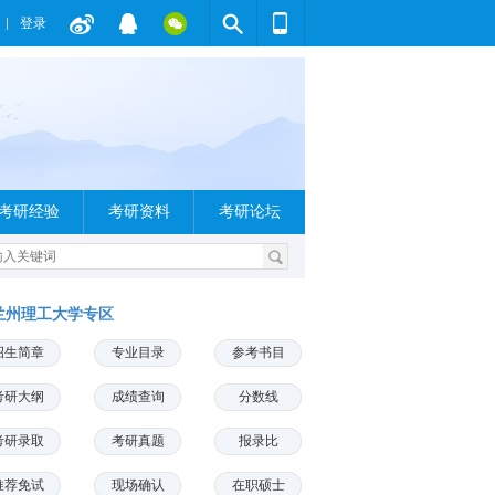
登录
考研经验
考研资料
考研论坛
兰州理工大学专区
招生简章
专业目录
参考书目
考研大纲
成绩查询
分数线
考研录取
考研真题
报录比
推荐免试
现场确认
在职硕士