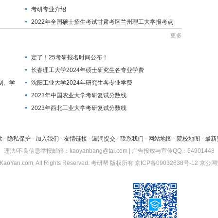
考研专业介绍
2022年全国硕士招生考试甘肃考区兰州理工大学报考点
考生确认流程
更多
定了！25考研报名时间公布！
长春理工大学2024年硕士研究生各专业学费
制、学
沈阳工业大学2024年研究生各专业学费
2023年中国农业大学考研复试分数线
2023年西北工业大学考研复试分数线
款
-
隐私保护
-
加入我们
-
友情链接
-
漏洞提交
-
联系我们
-
网站地图
-
院校地图
-
最新
违法/不良信息举报邮箱：kaoyanbang@tal.com | 广告投放与宣传QQ：64901448
KaoYan.com, All Rights Reserved.
考研帮
版权所有
京ICP备09032638号-12
京公网安