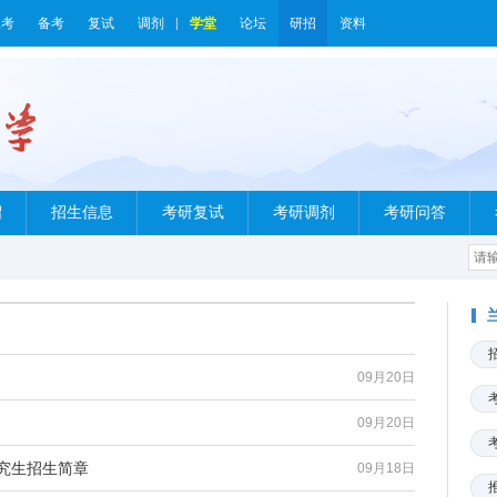
报考
备考
复试
调剂
学堂
论坛
研招
资料
绍
招生信息
考研复试
考研调剂
考研问答
09月20日
09月20日
研究生招生简章
09月18日