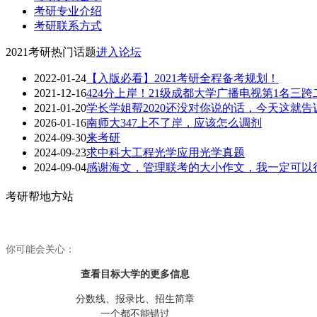
考研专业介绍
考研联系方式
2021考研热门话题
进入论坛
2022-01-24
【入版必看】2021考研全程备考规划！
2021-12-16
424分上岸！21级成都大学广播电视第1名三
2021-01-20
学长学姐帮2020还没对你说的话，今天这就告
2026-01-16
南师大347上不了岸，应该怎么调剂
2024-09-30
来考研
2024-09-23
求中科大工程光学应用光学真题
2024-09-04
感谢海文，管理联考的大小作文，我一定可以
考研帮地方站
你可能会关心：
查看目标大学
的更多信息
分数线、报录比、招生简章
一个都不能错过