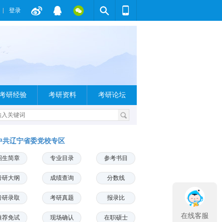
登录
考研经验
考研资料
考研论坛
中共辽宁省委党校专区
招生简章
专业目录
参考书目
考研大纲
成绩查询
分数线
考研录取
考研真题
报录比
在线客服
推荐免试
现场确认
在职硕士