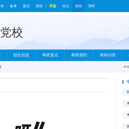
报考
备考
复试
调剂
学堂
论坛
研招
资料
绍
招生信息
考研复试
考研调剂
考研问答
比