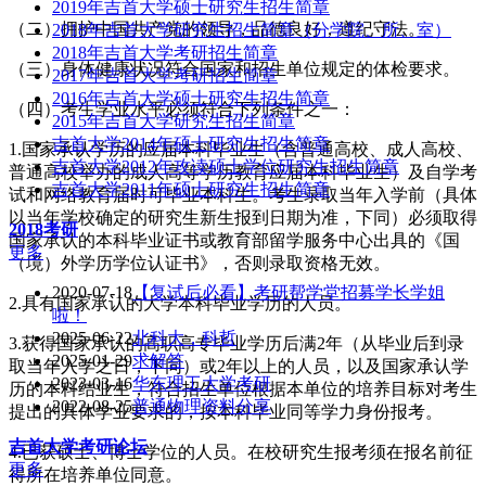
2019年吉首大学硕士研究生招生简章
（二）拥护中国共产党的领导，品德良好，遵纪守法。
2018年吉首大学研究生招生简章（分学院、所、室）
2018年吉首大学考研招生简章
（三）身体健康状况符合国家和招生单位规定的体检要求。
2017年吉首大学考研招生简章
2016年吉首大学硕士研究生招生简章
（四）考生学业水平必须符合下列条件之一：
2015年吉首大学研究生招生简章
吉首大学2014年硕士研究生招生简章
1.国家承认学历的应届本科毕业生（含普通高校、成人高校、
吉首大学2012年攻读硕士学位研究生招生简章
普通高校举办的成人高等学历教育应届本科毕业生）及自学考
吉首大学2011年硕士研究生招生简章
试和网络教育届时可毕业本科生。考生录取当年入学前（具体
以当年学校确定的研究生新生报到日期为准，下同）必须取得
2018考研
国家承认的本科毕业证书或教育部留学服务中心出具的《国
更多
（境）外学历学位认证书》，否则录取资格无效。
2020-07-18
【复试后必看】考研帮学堂招募学长学姐
2.具有国家承认的大学本科毕业学历的人员。
啦！
2025-06-22
北科大，科哲
3.获得国家承认的高职高专毕业学历后满2年（从毕业后到录
2025-01-29
求解答
取当年入学之日，下同）或2年以上的人员，以及国家承认学
2023-03-16
华东理工大学考研
历的本科结业生，符合招生单位根据本单位的培养目标对考生
2022-08-25
普通物理资料分享
提出的具体学业要求的，按本科毕业同等学力身份报考。
吉首大学
考研论坛
4.已获硕士、博士学位的人员。在校研究生报考须在报名前征
更多
得所在培养单位同意。