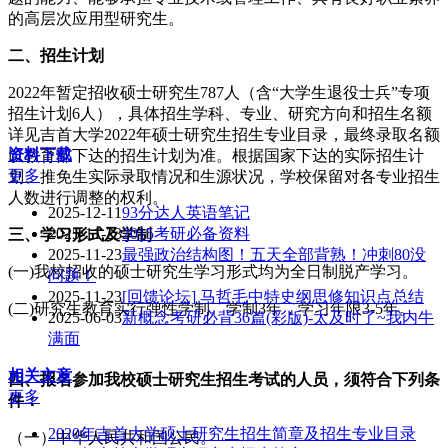
的高层次应用型研究生。
二、招生计划
2022年暂定招收硕士研究生787人（含“大学生退役士兵”专项
招生计划6人），具体招生学科、专业、研究方向和招生名额
详见吉首大学2022年硕士研究生招生专业目录，最终录取名额
资料下载
以教育部下达的招生计划为准。根据国家下达的实际招生计
更多
划、推免生实际录取情况和生源状况，学校保留对各专业招生
人数进行调整的权利。
2025-12-11
93分达人英语笔记
2025-11-23
2015考研必备资料
三、学习形式及学制
2025-11-23
最强政治结构图！五天全部背熟！冲刺80没
(一)我校招收的硕士研究生学习形式均为全日制脱产学习。
问题！
2025-11-23
[回馈论坛] 马哲毛中特史纲思修知识点总结
(二)研究生教育实行弹性学制。学制3年，学习年限3-5年。
2025-06-03
新概念考研必背36篇(彩版)-太及时了~我内牛
满面
相关文章
四
、报名参加
我校
硕士研究生招生考试的人员，须符合下列条
更多
件：
2020年吉首大学硕士研究生招生简章及招生专业目录
（一）中华人民共和国公民。