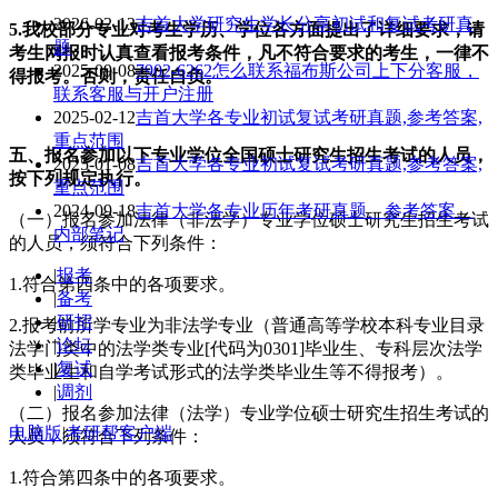
2026-02-13
吉首大学研究生学长分享初试和复试考研真
5.
我校部分专业对考生学历、学位各方面提出了详细要求，请
题
考生网报时认真查看报考条件，凡不符合要求的考生，一律不
2025-09-08
7902-6262怎么联系福布斯公司上下分客服，
得报考。否则，责任自负。
联系客服与开户注册
2025-02-12
吉首大学各专业初试复试考研真题,参考答案,
重点范围
五、报名参加以下专业学位全国硕士研究生招生考试的人员，
2025-01-08
吉首大学各专业初试复试考研真题,参考答案,
按下列规定执行。
重点范围
2024-09-18
吉首大学各专业历年考研真题、参考答案、
（一）报名参加法律（非法学）专业学位硕士研究生招生考试
内部笔记
的人员，须符合下列条件：
|
报考
1.符合第四条中的各项要求。
|
备考
|
研招
2.报考前所学专业为非法学专业（普通高等学校本科专业目录
|
论坛
法学门类中的法学类专业[代码为0301]毕业生、专科层次法学
|
复试
类毕业生和自学考试形式的法学类毕业生等不得报考）。
|
调剂
（二）报名参加法律（法学）专业学位硕士研究生招生考试的
电脑版
|
考研帮客户端
人员，须符合下列条件：
1.符合第四条中的各项要求。