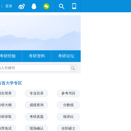
登录
考研经验
考研资料
考研论坛
吉首大学专区
招生简章
专业目录
参考书目
考研大纲
成绩查询
分数线
考研录取
考研真题
报录比
推荐免试
现场确认
在职硕士