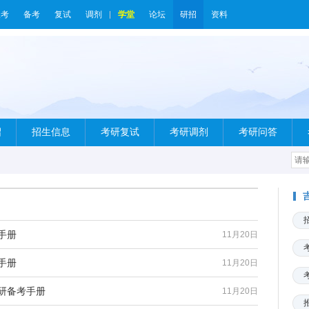
报考
备考
复试
调剂
学堂
论坛
研招
资料
绍
招生信息
考研复试
考研调剂
考研问答
手册
11月20日
手册
11月20日
考研备考手册
11月20日