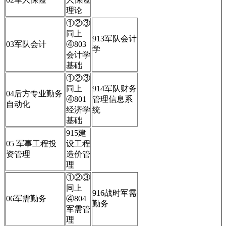
理论
①②③
同上
913军队会计
03军队会计
④803
学
会计学
基础
①②③
同上
914军队财务
04后方专业勤务
④801
管理信息系
自动化
经济学
统
基础
915建
05 军事工程投
设工程
资管理
造价管
理
①②③
同上
916战时军需
06军需勤务
④804
勤务
军需管
理