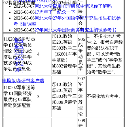
年真题规律+择校优势
02装备财务管理
④803会计学
与
2026-08-07
河北大学应用心理研究生情况你了解吗
基础
装
2026-08-06
17周年了，纪念一下
备
2026-08-06
河北大学27年外国语学院研究生招生初试参
会
考书目调整
计
2026-08-05
27年河北大学国际商务研究生初试参考书
①101政治
1、不招收地方考
110202战争动员
906
|
报考
②201英语
生; 2、报考自筹经
战
学 01战争动员
|
备考
③303数学三
费的部队在职干
争
理论 02国民经
|
研招
4
（或601军事
部，可以选考“数
动
济动员 03科学
|
论坛
学基础）
学三”或“军事学基
员
技术动员 04战
|
复试
④802管理学
础”，其他考生必
学
争动员信息化
|
调剂
基础
须考“数学三”。
907
电脑版
|
考研帮客户端
军
①101政治
110502军事运筹
事
②201英语
学 01国防经济
运
③303数学三
不招收地方考生。
3
最优化 02军队
筹
④809运筹学
后勤资源配置
理
基础
论
908
新