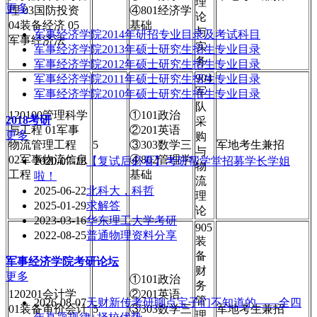
理
更多
理 03国防投资
④801经济学
论
04装备经济 05
基础
与
军事经济学院2014年研招专业目录及考试科目
军事经济法
实
军事经济学院2013年硕士研究生招生专业目录
务
军事经济学院2012年硕士研究生招生专业目录
904
军事经济学院2011年硕士研究生招生专业目录
军
军事经济学院2010年硕士研究生招生专业目录
队
120100管理科学
①101政治
2018考研
采
与工程 01军事
②201英语
更多
购
物流管理工程
5
③303数学三
军地考生兼招
与
02军事物流信息
④802管理学
2020-07-18
【复试后必看】考研帮学堂招募学长学姐
物
工程
基础
啦！
流
2025-06-22
北科大，科哲
理
2025-01-29
求解答
论
2023-03-16
华东理工大学考研
905
2022-08-25
普通物理资料分享
装
备
军事经济学院
考研论坛
财
更多
①101政治
务
120201会计学
②201英语
管
2026-08-07
天财新传考研聊点宝子们不知道的——全四
01装备审价会计
5
③303数学三
军地考生兼招
理