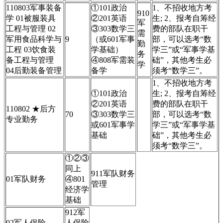
110803军事装备
①101政治
1、不招收地方考
910
学 01被服装具
②201英语
生; 2、报考自筹经
军
工程与管理 02
③303数学三
费的部队在职干
需
军用食品科学与
9
（或601军事
部，可以选考“数
勤
工程 03饮食装
学基础）
学三”或“军事学基
务
备工程与管理
④808军需装
础”，其他考生必
学
04后勤装备管理
备学
须考“数学三”。
1、不招收地方考
①101政治
生; 2、报考自筹经
②201英语
费的部队在职干
110802 ★后方
70
③303数学三
部，可以选考“数
专业勤务
或601军事学
学三”或“军事学基
基础
础”，其他考生必
须考“数学三”。
①②③
同上
911军队财务
01军队财务
④801
管理
经济学
基础
912军
02军人保险
人保险