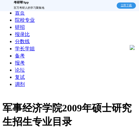
考研帮App
立即下载
百万考研人的学习聚集地
首页
院校专业
研招
报录比
分数线
学长学姐
备考
报考
论坛
复试
调剂
军事经济学院2009年硕士研究
生招生专业目录