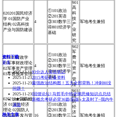
901
高
①101政治
科
020201国民经济
②201英语
技
学 01国防产业
4
③303数学三
军地考生兼招
产
结构 02高科技
④801经济学
业
产业与国防建设
基础
研
究
902
军
①101政治
资料下载
费
020203财政学
②201英语
更多
与
01军事财政理论
4
③303数学三
军地考生兼招
资
02军事资产管理
④801经济学
2025-12-11
93分达人英语笔记
产
03军费预算管理
基础
2025-11-23
2015考研必备资料
管
2025-11-23
最强政治结构图！五天全部背熟！冲刺80没
理
问题！
903
2025-11-23
[回馈论坛] 马哲毛中特史纲思修知识点总结
国
020210★国防经
2025-06-03
新概念考研必背36篇(彩版)-太及时了~我内牛
防
济 01国防经济
①101政治
满面
经
理论 02国防人
②201英语
济
相关文章
力资源开发与管
16
③303数学三
军地考生兼招