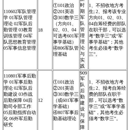
时
①101政治
1、不招收地方考
期
110602军队管理
②201英语
生; 2、报考该专业
军
学 01军队管理
③303数学三
方向01、02、03、
队
理论 02军队后
（方向01、
04自筹经费的部队
管
勤管理 03教育
02、03、04
在职干部，可以选
18
理
训练管理 04军
可选考601军
考“数学三”或“军
理
队思想教育管理
事学基础）
事学基础”；其他
论
05军事信息管理
④806军队管
考生必须考“数学
与
理基础
三”。
实
践
909
110801军事后勤
军
学 01军事后勤
①101政治
1、不招收地方考
队
理论 02军队后
②201英语
生; 2、报考自筹经
后
勤建设 03作战
③303数学三
费的部队在职干
勤
后勤保障 04后
12
（或601军事
部，可以选考“数
建
勤司令部工作
学基础）
学三”或“军事学基
设
05后勤指挥自动
④807军事后
础”，其他考生必
与
化 06外军后勤
勤基础理论
须考“数学三”。
保
研究
障