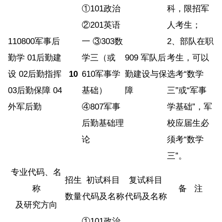
①101政治
科，限招军
②201英语
人考生；
110800军事后
一 ③303数
2、部队在职
勤学 01后勤建
学三（或
909 军队后
考生，可以
设 02后勤指挥
10
610军事学
勤建设与保
选考“数学
03后勤保障 04
基础）
障
三”或“军事
外军后勤
④807军事
学基础”，军
后勤基础理
校应届生必
论
须考“数学
三”。
专业代码、名
招生
初试科目
复试科目
称
备 注
数量
代码及名称
代码及名称
及研究方向
①101政治