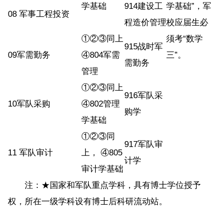
学基础
914建设工
学基础”，军
08 军事工程投资
程造价管理
校应届生必
①②③同上
须考“数学
915战时军
09军需勤务
④804军需
三”。
需勤务
管理
①②③同上
916军队采
10军队采购
④802管理
购学
学基础
①②③同
917军队审
11 军队审计
上， ④805
计学
审计学基础
注：★国家和军队重点学科，具有博士学位授予
权，所在一级学科设有博士后科研流动站。