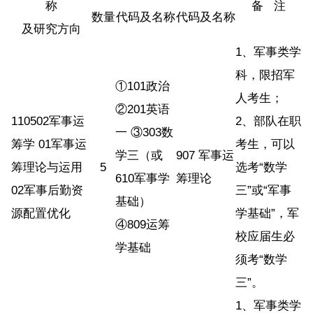
称
备 注
数量
代码及名称
代码及名称
及研究方向
1、军事类学
科，限招军
①101政治
人考生；
②201英语
110502军事运
2、部队在职
一 ③303数
筹学 01军事运
考生，可以
学三（或
907 军事运
筹理论与运用
5
选考“数学
610军事学
筹理论
02军事后勤资
三”或“军事
基础）
源配置优化
学基础”，军
④809运筹
校应届生必
学基础
须考“数学
三”。
1、军事类学