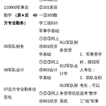
110800军事后
②201英语
勤学
（原
★
后
40
一③303数
方专业勤务）
学三或610
军事学基础
①②③同上
911军队财
05军队财务
④801经济
务管理
学基础
1、军事类学
①②③同上
科，限招军
912军队会
06军队会计
④803会计
人考生；
计学
学基础
2、部队在职
913军队财
考生，可以
07后方专业勤务信
①②③同上
务管理信息
选考“数学
息化
④801经济
系统
三”或“军事