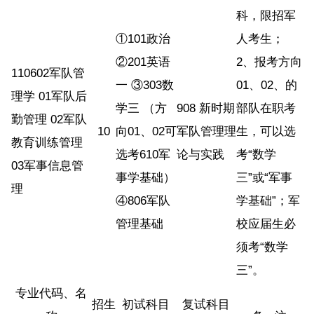
科，限招军
①101政治
人考生；
②201英语
2、报考方向
110602军队管
一 ③303数
01、02、的
理学 01军队后
学三 （方
908 新时期
部队在职考
勤管理 02军队
10
向01、02可
军队管理理
生，可以选
教育训练管理
选考610军
论与实践
考“数学
03军事信息管
事学基础）
三”或“军事
理
④806军队
学基础”；军
管理基础
校应届生必
须考“数学
三”。
专业代码、名
招生
初试科目
复试科目