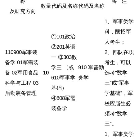
称
备 注
数量
代码及名称
代码及名称
及研究方向
1、军事类学
科，限招军
①101政治
人考生；
②201英语
110900军事装
2、部队在职
一 ③303数
备学 01军需装
考生，可以
学三 （或
910 军需勤
备 02军用食品
10
选考“数学
610军事学
务学
科学与工程 03
三”或“军事
基础）
后勤装备管理
学基础”，军
④808军需
校应届生必
装备学
须考“数学
三”。
1、军事类学