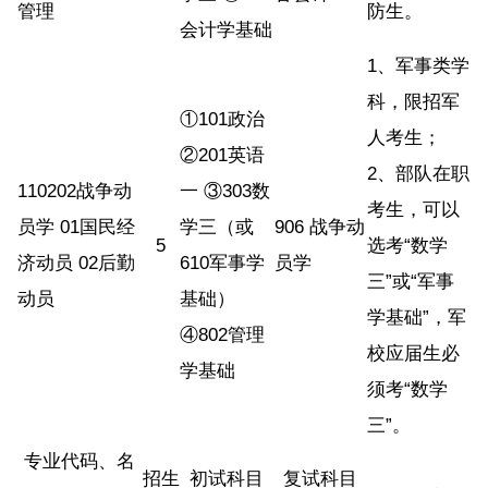
管理
防生。
会计学基础
1、军事类学
科，限招军
①101政治
人考生；
②201英语
2、部队在职
110202战争动
一 ③303数
考生，可以
员学 01国民经
学三（或
906 战争动
5
选考“数学
济动员 02后勤
610军事学
员学
三”或“军事
动员
基础）
学基础”，军
④802管理
校应届生必
学基础
须考“数学
三”。
专业代码、名
招生
初试科目
复试科目