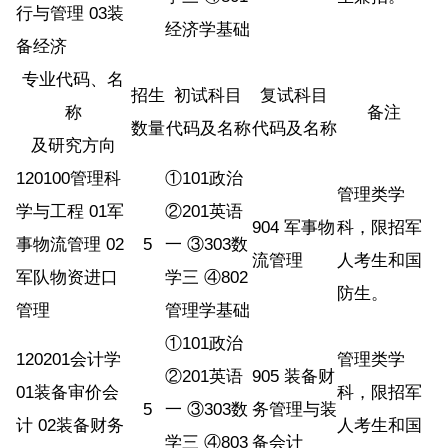
行与管理 03装
经济学基础
备经济
专业代码、名
招生
初试科目
复试科目
称
备注
数量
代码及名称
代码及名称
及研究方向
120100管理科
①101政治
管理类学
学与工程 01军
②201英语
904 军事物
科，限招军
事物流管理 02
5
一 ③303数
流管理
人考生和国
军队物资进口
学三 ④802
防生。
管理
管理学基础
①101政治
120201会计学
管理类学
②201英语
905 装备财
01装备审价会
科，限招军
5
一 ③303数
务管理与装
计 02装备财务
人考生和国
学三 ④803
备会计