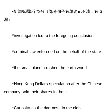
•新闻标题5个*3分（部分句子有单词记不清，有遗
漏）
*investigation led to the foregoing conclusion
*criminal law enforeced on the behalf of the state
*the small planet crashed the earth world
*Hong Kong Dollars speculation after the Chinese
company sold their shares in the list
*Curiosity as the darkness in the night