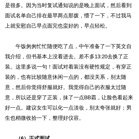
是很多。因为当时复试通知说的是晚上面试，然后看到
面试名单自己排在最早两点那拨，懵了一下，不过我马
上就安慰自己早点面完也蛮好的，早点轻松。
午饭匆匆忙忙随便吃了点，中午准备了一下英文自
我介绍，但书基本上没看进去。差不多13:20去换了正
装。这里多说一句！面试对着装没有硬性规定，有穿正
装的，也有比较随意休闲一点的，都没关系，别太随
意，然后你觉得舒服就好。我觉得自己的衣服太过随
意，所以还是穿了正装，抹了一点BB霜，让脸色看起来
好一点。建议女生可以化一点淡妆，别太夸张就好；男
生也稍微收拾一下，整理好仪容。
（6）正式面试